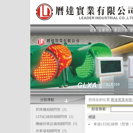
首頁
企業簡介
產品介紹
分類導航
您現在的位置:
曆達實業有限
頻道搜索:
昇降機相關問答
(2)
LED紅綠燈相關問答
(1)
標題
機械停車設備相關問答
(5)
車道LED紅綠燈《型號：
停車場相關問答
(5)