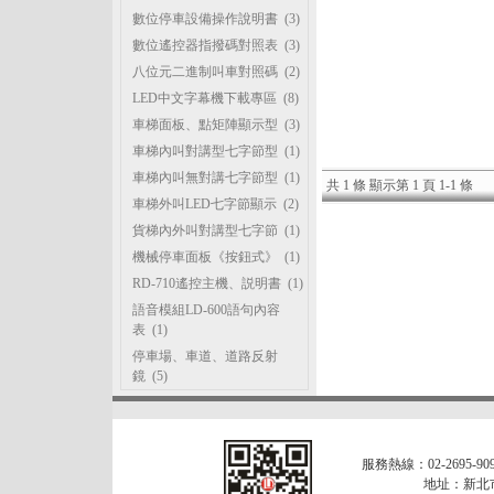
數位停車設備操作說明書
(3)
數位遙控器指撥碼對照表
(3)
八位元二進制叫車對照碼
(2)
LED中文字幕機下載專區
(8)
車梯面板、點矩陣顯示型
(3)
車梯內叫對講型七字節型
(1)
車梯內叫無對講七字節型
(1)
共 1 條 顯示第 1 頁 1-1 條
車梯外叫LED七字節顯示
(2)
貨梯內外叫對講型七字節
(1)
機械停車面板《按鈕式》
(1)
RD-710遙控主機、説明書
(1)
語音模組LD-600語句內容
表
(1)
停車場、車道、道路反射
鏡
(5)
服務熱線：02-2695-909
地址：新北市