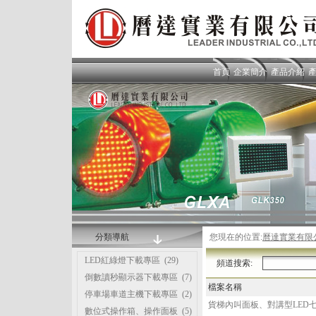
首頁
企業簡介
產品介紹
分類導航
您現在的位置:
曆達實業有限
LED紅綠燈下載專區
(29)
頻道搜索:
倒數讀秒顯示器下載專區
(7)
檔案名稱
停車場車道主機下載專區
(2)
貨梯內叫面板、對講型LED七
數位式操作箱、操作面板
(5)